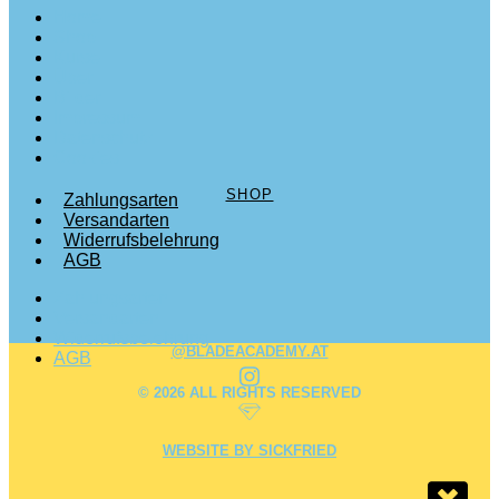
Home
Shop
Kurse
Über
Bilder
Impressum
Datenschutz
Cookies
SHOP
Zahlungsarten
Versandarten
Widerrufsbelehrung
AGB
Zahlungsarten
Versandarten
Widerrufsbelehrung
@BLADEACADEMY.AT
AGB
© 2026 ALL RIGHTS RESERVED
WEBSITE BY SICKFRIED