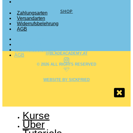
Cookies
SHOP
Zahlungsarten
Versandarten
Widerrufsbelehrung
AGB
Zahlungsarten
Versandarten
Widerrufsbelehrung
@BLADEACADEMY.AT
AGB
© 2026 ALL RIGHTS RESERVED
WEBSITE BY SICKFRIED
Kurse
Über