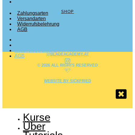
Cookies
SHOP
Zahlungsarten
Versandarten
Widerrufsbelehrung
AGB
Zahlungsarten
Versandarten
Widerrufsbelehrung
@BLADEACADEMY.AT
AGB
© 2026 ALL RIGHTS RESERVED
WEBSITE BY SICKFRIED
Kurse
Über